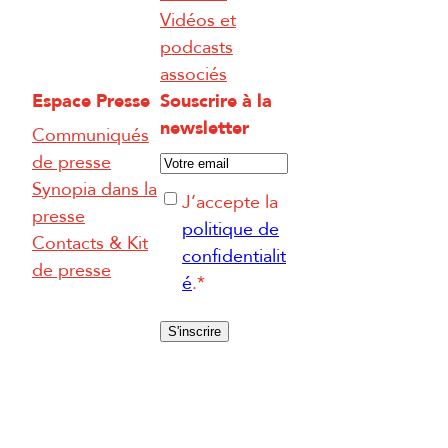
Vidéos et
podcasts
associés
Espace Presse
Souscrire à la
newsletter
Communiqués
E
de presse
-
Synopia dans la
R
J’accepte la
m
presse
G
politique de
a
Contacts & Kit
P
confidentialit
i
de presse
D
é
.
*
l
*
*