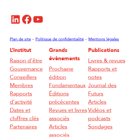
LinkedIn
Facebook
YouTube
Plan de site
–
Politique de confidentialité
–
Mentions légales
L’Institut
Grands
Publications
évènements
Raison d’être
Livres & revues
Gouvernance
Prochaine
Rapports et
Conseillers
édition
notes
Membres
Fondamentaux
Journal des
Rapports
Éditions
Futurs
d’activité
précécentes
Articles
Dates et
Revues et livres
Vidéos et
chiffres clés
associés
podcasts
Partenaires
Articles
Sondages
associés