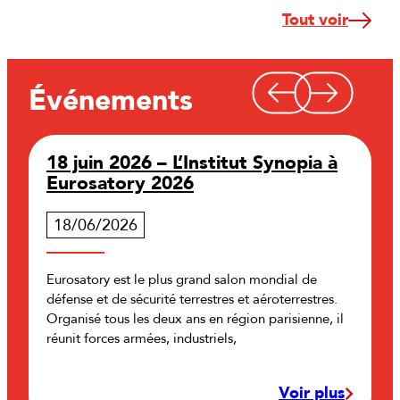
Tout voir
Événements
18 juin 2026 – L’Institut Synopia à
8
Eurosatory 2026
D
18/06/2026
Eurosatory est le plus grand salon mondial de
L
défense et de sécurité terrestres et aéroterrestres.
c
Organisé tous les deux ans en région parisienne, il
m
réunit forces armées, industriels,
d
Voir plus