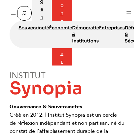
g
o
e
Rechercher
n
n
t
d
Souveraineté
Économie
Démocratie
Entreprises
Déf
a
a
&
&
c
Institutions
Séc
t
e
r
INSTITUT
Synopia
Gouvernance & Souverainetés
Créé en 2012, l’Institut Synopia est un cercle
de réflexion indépendant et non partisan, né du
constat de l’affaiblissement durable de la