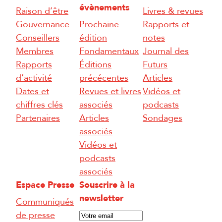
évènements
Raison d’être
Livres & revues
Gouvernance
Prochaine
Rapports et
Conseillers
édition
notes
Membres
Fondamentaux
Journal des
Rapports
Éditions
Futurs
d’activité
précécentes
Articles
Dates et
Revues et livres
Vidéos et
chiffres clés
associés
podcasts
Partenaires
Articles
Sondages
associés
Vidéos et
podcasts
associés
Espace Presse
Souscrire à la
newsletter
Communiqués
E
de presse