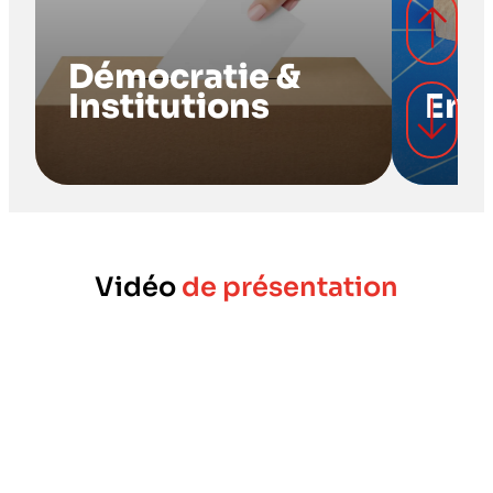
Démocratie & 
Institutions             
Entre
Vidéo
de présentation