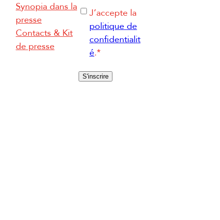
-
Synopia dans la
R
J’accepte la
m
presse
G
politique de
a
Contacts & Kit
P
confidentialit
i
de presse
D
é
.
*
l
*
*