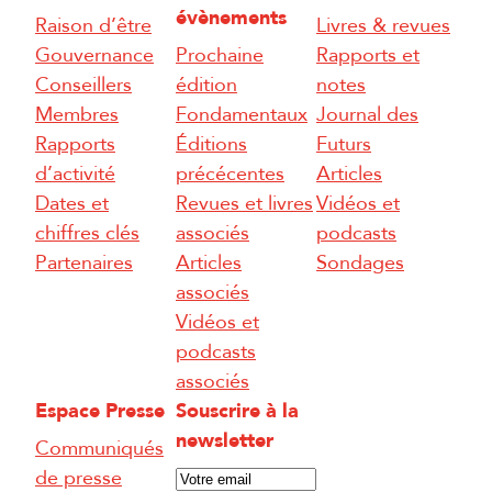
évènements
Raison d’être
Livres & revues
Gouvernance
Prochaine
Rapports et
Conseillers
édition
notes
Membres
Fondamentaux
Journal des
Rapports
Éditions
Futurs
d’activité
précécentes
Articles
Dates et
Revues et livres
Vidéos et
chiffres clés
associés
podcasts
Partenaires
Articles
Sondages
associés
Vidéos et
podcasts
associés
Espace Presse
Souscrire à la
newsletter
Communiqués
E
de presse