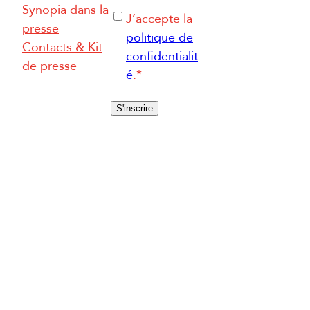
-
Synopia dans la
R
J’accepte la
m
presse
G
politique de
a
Contacts & Kit
P
confidentialit
i
de presse
D
é
.
*
l
*
*