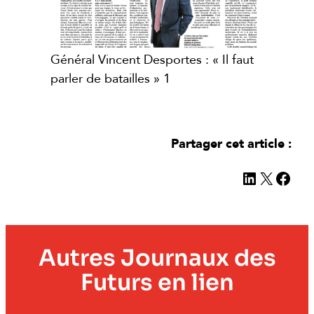
Général Vincent Desportes : « Il faut
parler de batailles » 1
Partager cet article :
LinkedIn
X
Face
Autres Journaux des
Futurs en lien