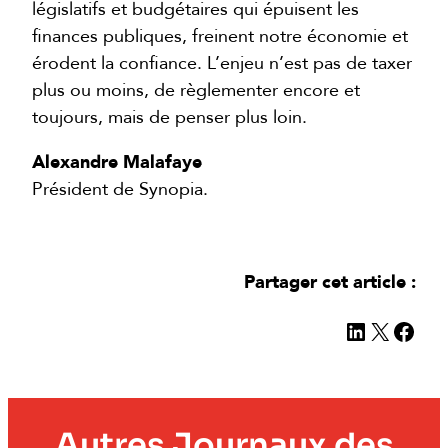
législatifs et budgétaires qui épuisent les
finances publiques, freinent notre économie et
érodent la confiance. L’enjeu n’est pas de taxer
plus ou moins, de règlementer encore et
toujours, mais de penser plus loin.
Alexandre Malafaye
Président de Synopia.
Partager cet article :
LinkedIn
X
Face
Autres Journaux des