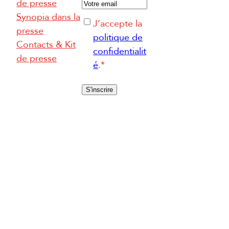
E
de presse
-
Synopia dans la
R
J’accepte la
m
presse
G
politique de
a
Contacts & Kit
P
confidentialit
i
de presse
D
é
.
*
l
*
*