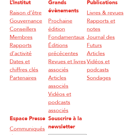
L’Institut
Grands
Publications
évènements
Raison d’être
Livres & revues
Gouvernance
Prochaine
Rapports et
Conseillers
édition
notes
Membres
Fondamentaux
Journal des
Rapports
Éditions
Futurs
d’activité
précécentes
Articles
Dates et
Revues et livres
Vidéos et
chiffres clés
associés
podcasts
Partenaires
Articles
Sondages
associés
Vidéos et
podcasts
associés
Espace Presse
Souscrire à la
newsletter
Communiqués