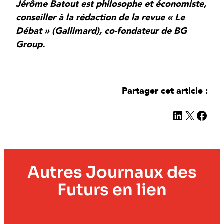
Jérôme Batout est philosophe et économiste,
conseiller à la rédaction de la revue « Le
Débat » (Gallimard), co-fondateur de BG
Group.
Partager cet article :
LinkedIn
X
Face
Autres Journaux des
Futurs en lien