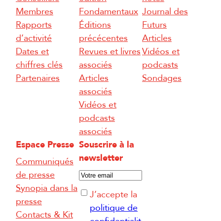
Membres
Fondamentaux
Journal des
Rapports
Éditions
Futurs
d’activité
précécentes
Articles
Dates et
Revues et livres
Vidéos et
chiffres clés
associés
podcasts
Partenaires
Articles
Sondages
associés
Vidéos et
podcasts
associés
Espace Presse
Souscrire à la
newsletter
Communiqués
E
de presse
-
Synopia dans la
R
J’accepte la
m
presse
G
politique de
a
Contacts & Kit
P