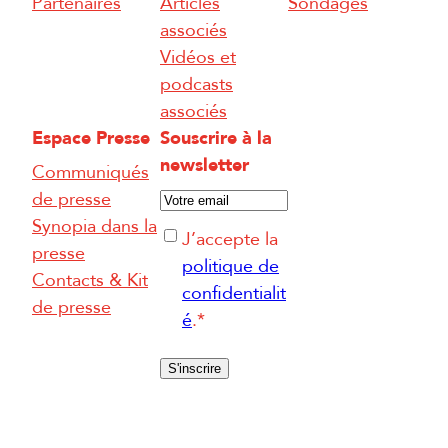
Partenaires
Articles
Sondages
associés
Vidéos et
podcasts
associés
Espace Presse
Souscrire à la
newsletter
Communiqués
E
de presse
-
Synopia dans la
R
J’accepte la
m
presse
G
politique de
a
Contacts & Kit
P
confidentialit
i
de presse
D
é
.
*
l
*
*