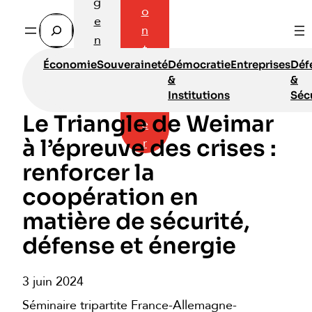
g
o
e
Rechercher
n
n
t
d
Économie
Souveraineté
Démocratie
Entreprises
Déf
a
a
&
&
c
Institutions
Séc
t
Le Triangle de Weimar
e
à l’épreuve des crises :
r
renforcer la
coopération en
matière de sécurité,
défense et énergie
3 juin 2024
Séminaire tripartite France-Allemagne-